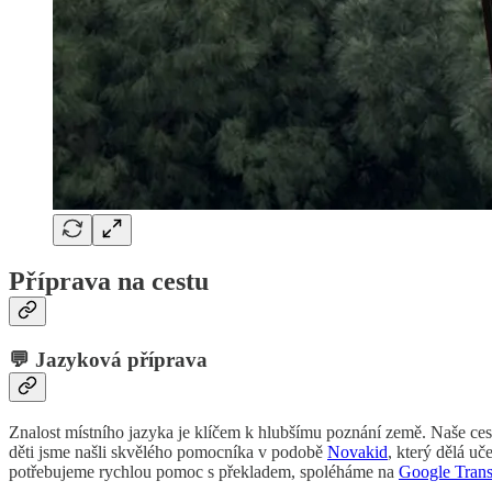
Příprava na cestu
💬 Jazyková příprava
Znalost místního jazyka je klíčem k hlubšímu poznání země. Naše cest
děti jsme našli skvělého pomocníka v podobě
Novakid
, který dělá u
potřebujeme rychlou pomoc s překladem, spoléháme na
Google Trans