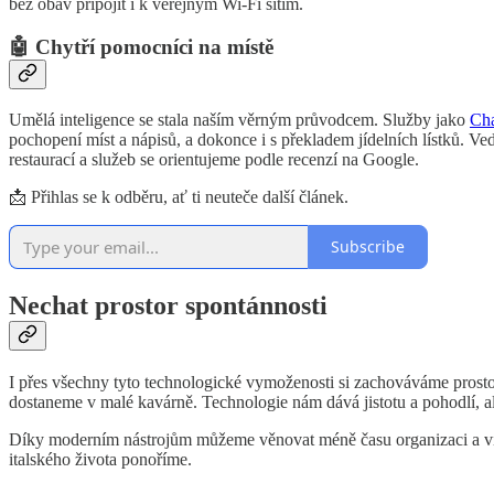
bez obav připojit i k veřejným Wi-Fi sítím.
🤖 Chytří pomocníci na místě
Umělá inteligence se stala naším věrným průvodcem. Služby jako
Ch
pochopení míst a nápisů, a dokonce i s překladem jídelních lístků. Ve
restaurací a služeb se orientujeme podle recenzí na Google.
📩 Přihlas se k odběru, ať ti neuteče další článek.
Subscribe
Nechat prostor spontánnosti
I přes všechny tyto technologické vymoženosti si zachováváme prostor
dostaneme v malé kavárně. Technologie nám dává jistotu a pohodlí, a
Díky moderním nástrojům můžeme věnovat méně času organizaci a více č
italského života ponoříme.