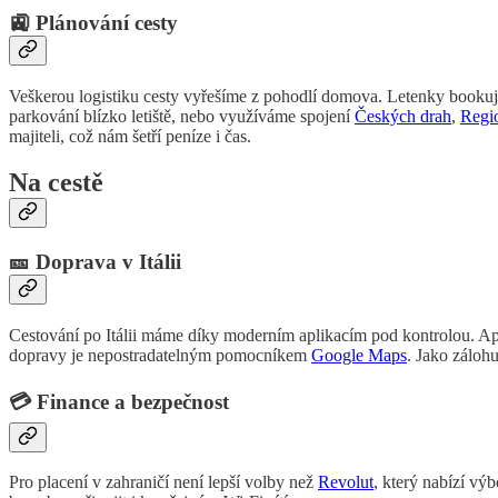
🚉 Plánování cesty
Veškerou logistiku cesty vyřešíme z pohodlí domova. Letenky book
parkování blízko letiště, nebo využíváme spojení
Českých drah
,
Regi
majiteli, což nám šetří peníze i čas.
Na cestě
🎫 Doprava v Itálii
Cestování po Itálii máme díky moderním aplikacím pod kontrolou. A
dopravy je nepostradatelným pomocníkem
Google Maps
. Jako záloh
💳 Finance a bezpečnost
Pro placení v zahraničí není lepší volby než
Revolut
, který nabízí vý