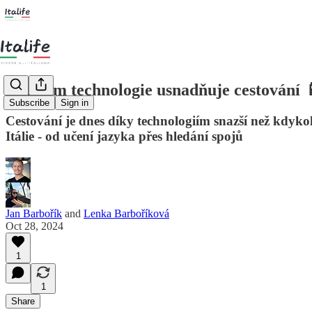
Jak nám technologie usnadňuje cestování 
Subscribe
Sign in
Cestování je dnes díky technologiím snazší než kdyko
Itálie - od učení jazyka přes hledání spojů
Jan Barbořík
and
Lenka Barboříková
Oct 28, 2024
1
1
Share