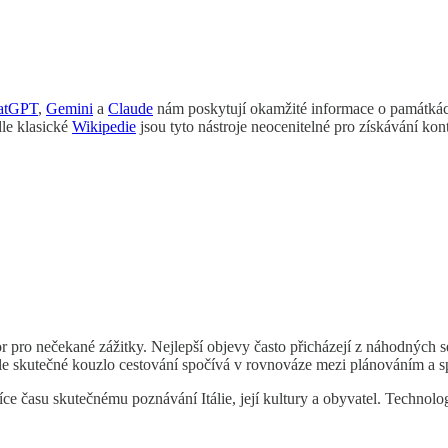
atGPT
,
Gemini
a
Claude
nám poskytují okamžité informace o památkách 
dle klasické
Wikipedie
jsou tyto nástroje neocenitelné pro získávání kon
 pro nečekané zážitky. Nejlepší objevy často přicházejí z náhodných se
le skutečné kouzlo cestování spočívá v rovnováze mezi plánováním a s
asu skutečnému poznávání Itálie, její kultury a obyvatel. Technologie