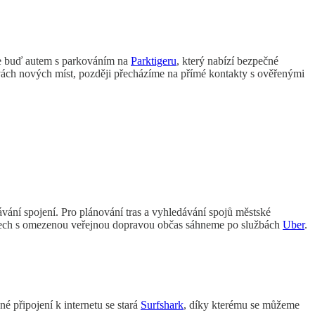
áme buď autem s parkováním na
Parktigeru
, který nabízí bezpečné
vách nových míst, později přecházíme na přímé kontakty s ověřenými
vání spojení. Pro plánování tras a vyhledávání spojů městské
tech s omezenou veřejnou dopravou občas sáhneme po službách
Uber
.
é připojení k internetu se stará
Surfshark
, díky kterému se můžeme