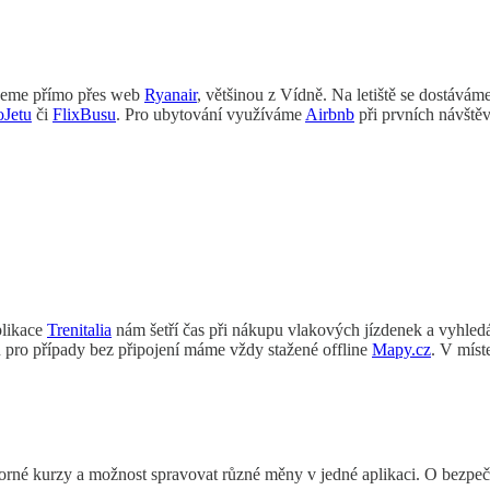
ujeme přímo přes web
Ryanair
, většinou z Vídně. Na letiště se dostáv
oJetu
či
FlixBusu
. Pro ubytování využíváme
Airbnb
při prvních návště
plikace
Trenitalia
nám šetří čas při nákupu vlakových jízdenek a vyhledá
u pro případy bez připojení máme vždy stažené offline
Mapy.cz
. V mís
borné kurzy a možnost spravovat různé měny v jedné aplikaci. O bezpečn