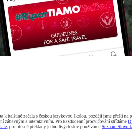
a k italštině začala s českou jazykovou školou, později jsme přešli na 
čení zábavným a interaktivním. Pro každodenní procvičování střídáme
D
late
, pro přesné překlady jednotlivých slov používáme
Seznam Slovník