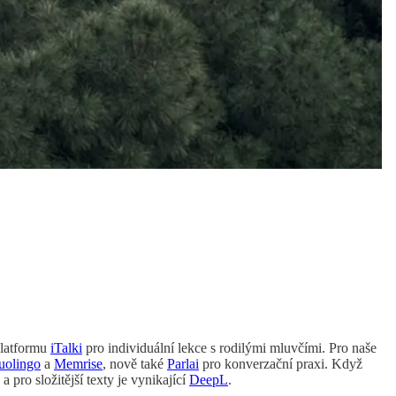
platformu
iTalki
pro individuální lekce s rodilými mluvčími. Pro naše
uolingo
a
Memrise
, nově také
Parlai
pro konverzační praxi. Když
a pro složitější texty je vynikající
DeepL
.