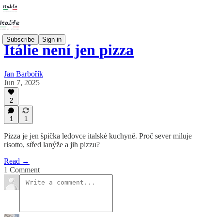
Subscribe
Sign in
Itálie není jen pizza
Jan Barbořík
Jun 7, 2025
2
1
1
Pizza je jen špička ledovce italské kuchyně. Proč sever miluje
risotto, střed lanýže a jih pizzu?
Read →
1 Comment